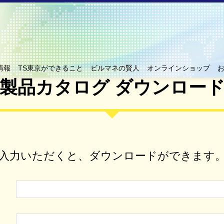
無臭塗料
ブラインドマジック
ウィンドフ
ダイノックEX
私たちの歴史
防かび塗料 無臭
シーリング
情報
TS東京ができること
ビルマネの賢人
オンラインショップ
製品カタログ ダウンロー
入力いただくと、ダウンロードができます