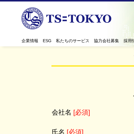
私たちのサービス一覧
シーリングマジック
当社ミッション
滑り防止加工 ノンスライド
役員挨拶
TSメタルコート
会社概要
企業情報
ESG
私たちのサービス
協力会社募集
採用
会社名
[必須]
氏名
[必須]