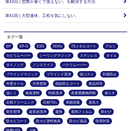
第42回 | 窓際が暑くて使えない、を解決する方法
第41回 | 大型連休、工程を気にしない。
タグ一覧
EP
EP-G
ESG
SDGs
TSメタルコート
アルミ
カビリムーバー
シーリングマジック
ステンレス
タイル
ダイノック
ノンスライド
バクリムーバー
ブラインドマジック
ブラインド洗浄
低コスト
剥落防止
外壁タイル
天井塗装
指紋防止コート
新品同等
油シミ
無臭塗料
特殊洗浄
産業廃棄物抑制
省エネ
石材クリーニング
石材汚れ
美観回復
臭気０
衛生管理
超音波洗浄
遮熱
遮熱フィルム
防かび
防カビコート
防カビ塗料無臭
防カビ薬品
防滑対策
除菌LED
３M