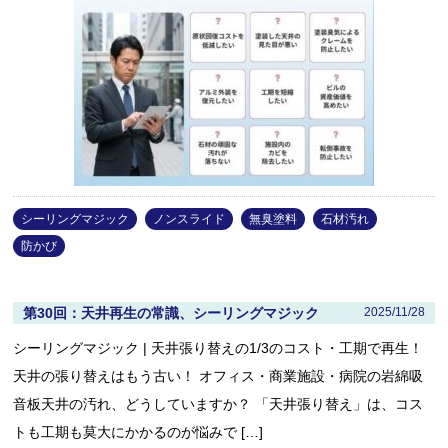
シーリングマジック
ノンスライド
無臭塗料
石材汚れ
防かび
第30回：天井再生の常識、シーリングマジック
2025/11/28
シーリングマジック | 天井張り替えの1/3のコスト・工期で再生！
天井の張り替えはもう古い！ オフィス・商業施設・病院の岩綿吸
音板天井の汚れ、どうしていますか？ 「天井張り替え」は、コス
トも工期も莫大にかかるのが悩みで […]