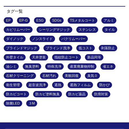
タグ一覧
EP
EP-G
ESG
SDGs
TSメタルコート
アルミ
カビリムーバー
シーリングマジック
ステンレス
タイル
ダイノック
ノンスライド
バクリムーバー
ブラインドマジック
ブラインド洗浄
低コスト
剥落防止
外壁タイル
天井塗装
指紋防止コート
新品同等
油シミ
無臭塗料
特殊洗浄
産業廃棄物抑制
省エネ
石材クリーニング
石材汚れ
美観回復
臭気０
衛生管理
超音波洗浄
遮熱
遮熱フィルム
防かび
防カビコート
防カビ塗料無臭
防カビ薬品
防滑対策
除菌LED
３M