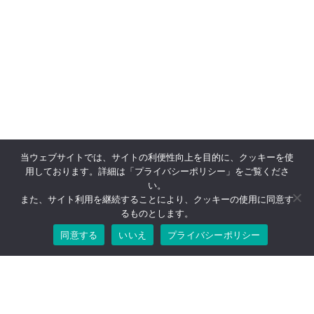
当ウェブサイトでは、サイトの利便性向上を目的に、クッキーを使
用しております。詳細は「プライバシーポリシー」をご覧くださ
い。
また、サイト利用を継続することにより、クッキーの使用に同意す
株式会社TS東京
るものとします。
同意する
いいえ
プライバシーポリシー
〒105‒0004
東京都港区新橋4-22-4
VORT新橋Ⅲ 3階
TEL：03-6381-5921
FAX：03-6381-5922