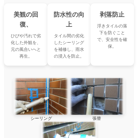
美観の回
防水性の向
剥落防止
復、
上
浮きタイルの落
下を防ぐこと
ひびや汚れで劣
タイル間の劣化
で、安全性を確
化した外観を、
したシーリング
保。
元の風合いへと
を補修し、雨水
再生。
の浸入を防止。
シーリング
張替